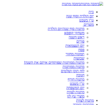
בימבה מתנות
בית
יום הולדת וסוף שנה
ט"ו בשבט
מוצרים
מתנות סוף שנה/יום הולדת
משחקי קופסא
ראש השנה
פורים
יום העצמאות
פסח
תמונות מחזור
שבועות
מתנות ממותגות שפותחים איתם את השנה!
מתנות ממותגות
לוח תוכן ושלטים
חנוכה
מתנות חורף
ט"ו בשבט
יום המשפחה
מתנות לצוות
מוצרי עץ לגן
מתנות לצוות
מדבקות ויצירה